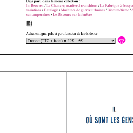
Déjà paru dans la même collection :
In-Between
/
Le Chanvre, matière à transitions
/
La Fabrique à écosys
variations
/
Datalogie
/
Machines de guerre urbaines
/
Biomimétisme
/
contemporaines
/
Le Discours sur la fenêtre
Achat en ligne, prix et port fonction de la résidence