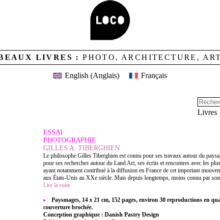
BEAUX LIVRES :
PHOTO, ARCHITECTURE, AR
English
(
Anglais
)
Français
Livres
ESSAI
PHOTOGRAPHIE
GILLES A. TIBERGHIEN
Le philosophe Gilles Tiberghien est connu pour ses travaux autour du pays
pour ses recherches autour du Land Art, ses écrits et rencontres avec les plus
ayant notamment contribué à la diffusion en France de cet important mouvem
aux États-Unis au XXe siècle. Mais depuis longtemps, moins connu par son 
Lire la suite
Paysmages, 14 x 21 cm, 152 pages, environ 30 reproductions en qu
couverture brochée.
Conception graphique : Danish Pastry Design