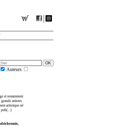
T
Auteurs
age et notamment
 grands artistes
ent artistique né
pub(...)
adrichromie,