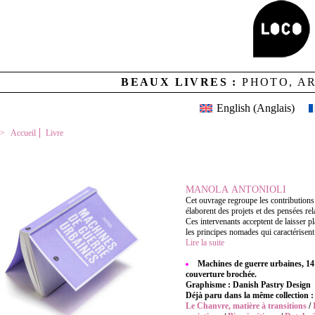
BEAUX LIVRES :
PHOTO, A
English
(
Anglais
)
Accueil
Livre
MACHINES DE GUERRE URBAINES
MANOLA ANTONIOLI
Cet ouvrage regroupe les contributions d
élaborent des projets et des pensées re
Ces intervenants acceptent de laisser pl
les principes nomades qui caractérisent 
Lire la suite
Machines de guerre urbaines, 14
couverture brochée.
Graphisme : Danish Pastry Design
Déjà paru dans la même collection :
Le Chanvre, matière à transitions
/