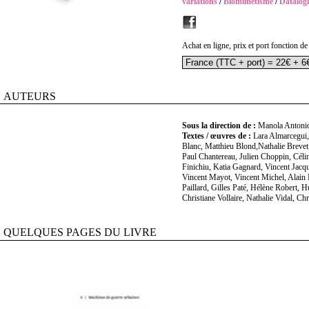
variations
/
Biomimétisme
/
Datalogi
Achat en ligne, prix et port fonction de
AUTEURS
Sous la direction de :
Manola Antonio
Textes / œuvres de :
Lara Almarcegui,
Blanc, Matthieu Blond,Nathalie Brevet
Paul Chantereau, Julien Choppin, Cél
Finichiu, Katia Gagnard, Vincent Jacqu
Vincent Mayot, Vincent Michel, Alain 
Paillard, Gilles Paté, Hélène Robert, 
Christiane Vollaire, Nathalie Vidal, Ch
QUELQUES PAGES DU LIVRE