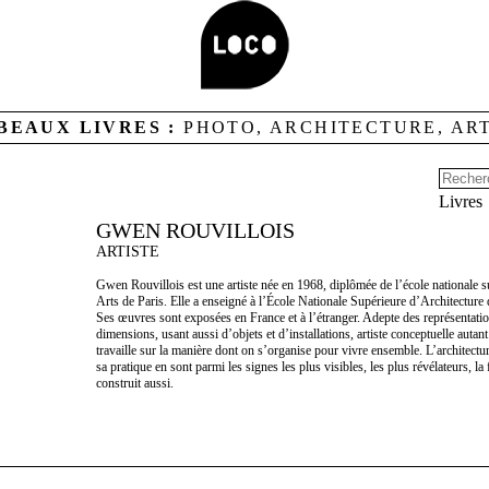
BEAUX LIVRES :
PHOTO, ARCHITECTURE, AR
Livres
GWEN ROUVILLOIS
ARTISTE
Gwen Rouvillois est une artiste née en 1968, diplômée de l’école nationale 
Arts de Paris. Elle a enseigné à l’École Nationale Supérieure d’Architecture 
Ses œuvres sont exposées en France et à l’étranger. Adepte des représentat
dimensions, usant aussi d’objets et d’installations, artiste conceptuelle autant
travaille sur la manière dont on s’organise pour vivre ensemble. L’architectur
sa pratique en sont parmi les signes les plus visibles, les plus révélateurs, la
construit aussi.