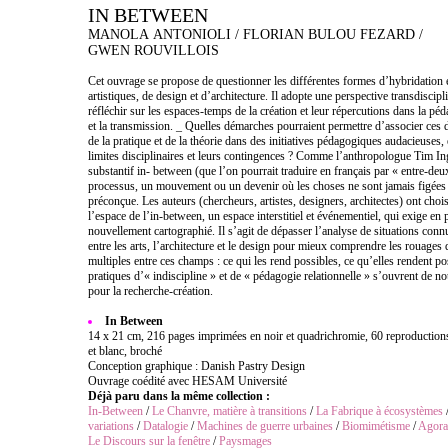
IN BETWEEN
MANOLA ANTONIOLI / FLORIAN BULOU FEZARD /
GWEN ROUVILLOIS
Cet ouvrage se propose de questionner les différentes formes d’hybridation 
artistiques, de design et d’architecture. Il adopte une perspective transdiscipl
réfléchir sur les espaces-temps de la création et leur répercutions dans la pé
et la transmission. _ Quelles démarches pourraient permettre d’associer ces 
de la pratique et de la théorie dans des initiatives pédagogiques audacieuses, 
limites disciplinaires et leurs contingences ? Comme l’anthropologue Tim Ing
substantif in- between (que l’on pourrait traduire en français par « entre-de
processus, un mouvement ou un devenir où les choses ne sont jamais figées 
préconçue. Les auteurs (chercheurs, artistes, designers, architectes) ont choi
l’espace de l’in-between, un espace interstitiel et événementiel, qui exige en
nouvellement cartographié. Il s’agit de dépasser l’analyse de situations conn
entre les arts, l’architecture et le design pour mieux comprendre les rouages 
multiples entre ces champs : ce qui les rend possibles, ce qu’elles rendent pos
pratiques d’« indiscipline » et de « pédagogie relationnelle » s’ouvrent de no
pour la recherche-création.
In Between
14 x 21 cm, 216 pages imprimées en noir et quadrichromie, 60 reproductions
et blanc, broché
Conception graphique : Danish Pastry Design
Ouvrage coédité avec HESAM Université
Déjà paru dans la même collection :
In-Between
/
Le Chanvre, matière à transitions
/
La Fabrique à écosystèmes
variations
/
Datalogie
/
Machines de guerre urbaines
/
Biomimétisme
/
Agora
Le Discours sur la fenêtre
/
Paysmages