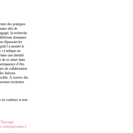
entre des pratiques
inaire afin de
dagogie, la recherche
différents domaines
en dépassant les
old l’a montré le
ux ») indique un
dans une identité
si de se situer dans
 permanence d’être
ues de collaboration
des liaisons
sible. À travers des
uveaux territoires
 en couleurs et noir
/
Paysages
s contemporaines
/