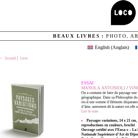
BEAUX LIVRES :
PHOTO, A
English
(
Anglais
)
Accueil
Livre
PAYSAGES VARIATIONS
ESSAI
MANOLA ANTONIOLI
/
VIN
On a coutume de faire du paysage une 
géographique. Dans sa Philosophie du 
est-il une somme d’éléments disparates
d’âme, autrement dit la nature est-elle u
Lire la suite
Paysages variations, 14 x 21 cm
reproductions en couleurs, broché
Ouvrage coédité avec l’Ensa-v – La 
Nationale Supérieure d’Art de Dijon