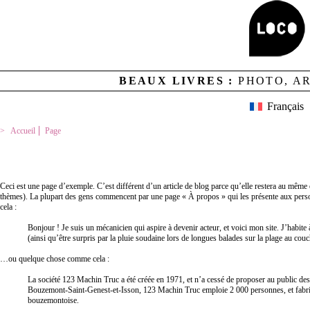
BEAUX LIVRES :
PHOTO, A
Français
Accueil
Page
PAGE D’EXEMPLE
Ceci est une page d’exemple. C’est différent d’un article de blog parce qu’elle restera au même e
thèmes). La plupart des gens commencent par une page « À propos » qui les présente aux perso
cela :
Bonjour ! Je suis un mécanicien qui aspire à devenir acteur, et voici mon site. J’habite
(ainsi qu’être surpris par la pluie soudaine lors de longues balades sur la plage au couc
…ou quelque chose comme cela :
La société 123 Machin Truc a été créée en 1971, et n’a cessé de proposer au public des
Bouzemont-Saint-Genest-et-Isson, 123 Machin Truc emploie 2 000 personnes, et fabri
bouzemontoise.