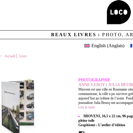
BEAUX LIVRES :
PHOTO, A
English
(
Anglais
)
Accueil
Livre
MIOVENI
PHOTOGRAPHIE
ANNE LEROY
/
JULIA BEUR
Mioveni est une ville en Roumanie situé
communisme, la ville a pu survivre grâc
aujourd’hui au rythme de l’usine. Pend
journaliste Julia Beurq ont accompagné 
Lire la suite
MIOVENI, 16,5 x 22 cm, 96 pages
pleine toile
Graphisme : L’atelier d’édition