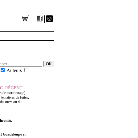
T
Auteurs
IC RÉGENT
vis de marronnage)
entatives de fuites,
 du sucre ou du
hromie,
nt Guadeloupe et