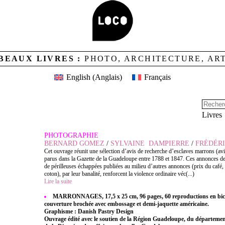
BEAUX LIVRES :
PHOTO, ARCHITECTURE, AR
English
(
Anglais
)
Français
Livres
PHOTOGRAPHIE
BERNARD GOMEZ
/
SYLVAINE DAMPIERRE
/
FRÉDÉR
Cet ouvrage réunit une sélection d’avis de recherche d’esclaves marrons (a
parus dans la Gazette de la Guadeloupe entre 1788 et 1847. Ces annonces de t
de périlleuses échappées publiées au milieu d’autres annonces (prix du café,
coton), par leur banalité, renforcent la violence ordinaire véc(...)
Lire la suite
MARRONNAGES, 17,5 x 25 cm, 96 pages, 60 reproductions en bic
couverture brochée avec embossage et demi-jaquette américaine.
Graphisme : Danish Pastry Design
Ouvrage édité avec le soutien de la Région Guadeloupe, du départeme