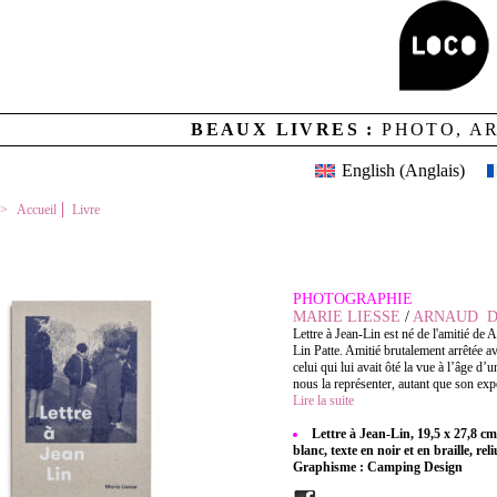
BEAUX LIVRES :
PHOTO, A
English
(
Anglais
)
Accueil
Livre
LETTRE À JEAN-LIN
PHOTOGRAPHIE
MARIE LIESSE
/
ARNAUD D
Lettre à Jean-Lin est né de l'amitié de
Lin Patte. Amitié brutalement arrêtée 
celui qui lui avait ôté la vue à l’âge d’
nous la représenter, autant que son expé
Lire la suite
Lettre à Jean-Lin, 19,5 x 27,8 cm
blanc, texte en noir et en braille, reli
Graphisme : Camping Design