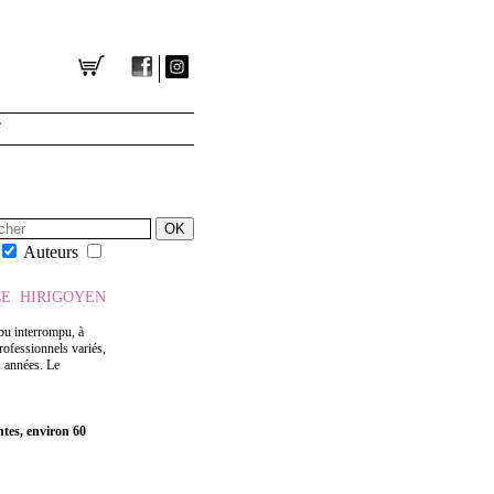
T
Auteurs
CE HIRIGOYEN
 ou interrompu, à
rofessionnels variés,
s années. Le
ntes, environ 60