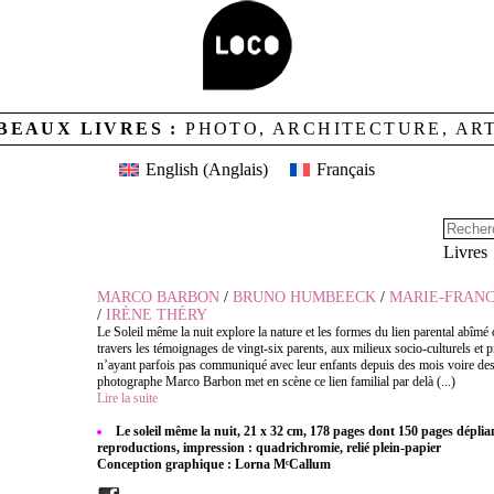
BEAUX LIVRES :
PHOTO, ARCHITECTURE, AR
English
(
Anglais
)
Français
NUIT
Livres
MARCO BARBON
/
BRUNO HUMBEECK
/
MARIE-FRAN
/
IRÈNE THÉRY
Le Soleil même la nuit explore la nature et les formes du lien parental abîmé
travers les témoignages de vingt-six parents, aux milieux socio-culturels et p
n’ayant parfois pas communiqué avec leur enfants depuis des mois voire de
photographe Marco Barbon met en scène ce lien familial par delà (...)
Lire la suite
Le soleil même la nuit, 21 x 32 cm, 178 pages dont 150 pages déplia
reproductions, impression : quadrichromie, relié plein-papier
Conception graphique : Lorna MᶜCallum