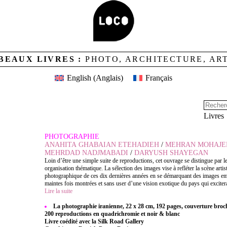
BEAUX LIVRES :
PHOTO, ARCHITECTURE, AR
English
(
Anglais
)
Français
RANIENNE
Livres
PHOTOGRAPHIE
ANAHITA GHABAIAN ETEHADIEH
/
MEHRAN MOHAJE
MEHRDAD NADJMABADI
/
DARYUSH SHAYEGAN
Loin d’être une simple suite de reproductions, cet ouvrage se distingue par le
organisation thématique. La sélection des images vise à refléter la scène artis
photographique de ces dix dernières années en se démarquant des images e
maintes fois montrées et sans user d’une vision exotique du pays qui excitera
Lire la suite
La photographie iranienne, 22 x 28 cm, 192 pages, couverture broc
200 reproductions en quadrichromie et noir & blanc
Livre coédité avec la Silk Road Gallery