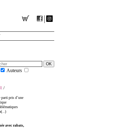
T
Auteurs
R
/
 parti pris d’une
tique
mblématiques
(...)
hée avec rabats,