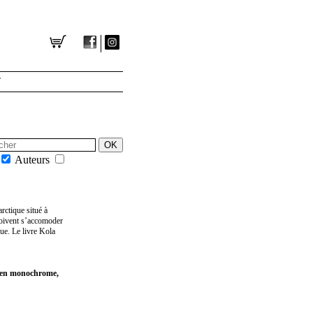
T
Auteurs
rctique situé à
 doivent s’accomoder
que. Le livre Kola
t en monochrome,