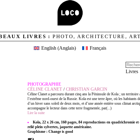
BEAUX LIVRES :
PHOTO, ARCHITECTURE, AR
English
(
Anglais
)
Français
Livres
PHOTOGRAPHIE
CÉLINE CLANET
/
CHRISTIAN GARCIN
Céline Clanet a parcouru durant cinq ans la Péninsule de Kola ; un territoire a
l’extrême nord-ouest de la Russie. Kola est une terre âpre, où les habitants
d’un hiver sans soleil de deux mois, et d’une année entière sous climat arcti
accompagne le lecteur dans cette terre fragmentée, par(...)
Lire la suite
Kola, 22 x 26 cm, 160 pages, 84 reproductions en quadrichromie e
relié plein sylvertex, jaquette américaine.
Graphisme : Change is good