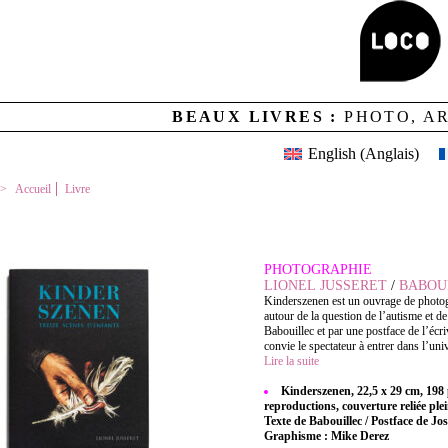
BEAUX LIVRES :
PHOTO, A
English
(
Anglais
)
Accueil
Livre
KINDERSZENEN
PHOTOGRAPHIE
LIONEL JUSSERET
/
BABOU
Kinderszenen est un ouvrage de photogr
autour de la question de l’autisme et de
Babouillec et par une postface de l’écr
convie le spectateur à entrer dans l’uni
Lire la suite
Kinderszenen, 22,5 x 29 cm, 198
reproductions, couverture reliée ple
Texte de Babouillec / Postface de Jo
Graphisme : Mike Derez