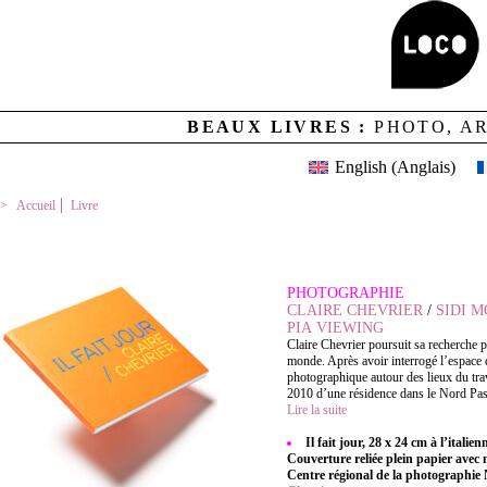
BEAUX LIVRES :
PHOTO, A
English
(
Anglais
)
Accueil
Livre
IL FAIT JOUR
PHOTOGRAPHIE
CLAIRE CHEVRIER
/
SIDI 
PIA VIEWING
Claire Chevrier poursuit sa recherche 
monde. Après avoir interrogé l’espace d
photographique autour des lieux du trav
2010 d’une résidence dans le Nord Pas-
Lire la suite
Il fait jour, 28 x 24 cm à l’ital
Couverture reliée plein papier avec
Centre régional de la photographie