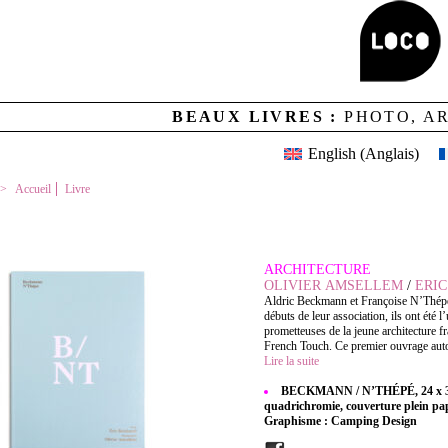
BEAUX LIVRES :
PHOTO, A
English
(
Anglais
)
Accueil
Livre
BECKMANN / N’THÉPÉ
ARCHITECTURE
OLIVIER AMSELLEM
/
ERI
Aldric Beckmann et Françoise N’Thépé 
débuts de leur association, ils ont été l
prometteuses de la jeune architecture fr
French Touch. Ce premier ouvrage autou
Lire la suite
BECKMANN / N’THÉPÉ, 24 x 32 
quadrichromie, couverture plein papie
Graphisme : Camping Design