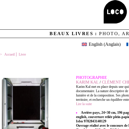
BEAUX LIVRES :
PHOTO, A
English
(
Anglais
)
Accueil
Livre
ARRIÈRE-PAYS
PHOTOGRAPHIE
KARIM KAL
/
CLÉMENT CH
Karim Kal met en place depuis une quin
documentaire. La nature descriptive de 
lumière et de la composition. Ses phot
territoire, et recherche un équilibre ent
Lire la suite
Arrière-pays, 24×30 cm, 196 page
english, couverture reliée plein-papi
Isbn 9782843140129
Ouvrage réalisé avec le concours d