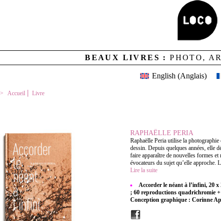
BEAUX LIVRES :
PHOTO, A
English
(
Anglais
)
Accueil
Livre
ACCORDER LE NÉANT À L’INFINI
RAPHAËLLE PERIA
Raphaëlle Peria utilise la photographi
dessin. Depuis quelques années, elle dé
faire apparaître de nouvelles formes et 
évocateurs du sujet qu’elle approche. L
Lire la suite
Accorder le néant à l’infini, 20 
; 60 reproductions quadrichromie + b
Conception graphique : Corinne A