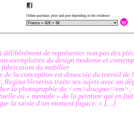
Online purchase, price and port depending on the residence
si délibérément de représenter non pas des piè
ons exemplaires du design moderne et contempo
 fabrication du mobilier
e de la conception est dissociée du travail de 
 Regina Virserius traite ses sujets avec un dé
cher la photographie du <em>disegno</em>,
ctuelle ou « mentale » de la peinture qui en fait
 que la saisie d’un moment fugace. » […]