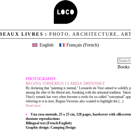
BEAUX LIVRES :
PHOTO, ARCHITECTURE, AR
English
Français
(
French
)
Books
PHOTOGRAPHY
REGINA VIRSERIUS
/
LARISA DRYANSKY
By declaring that "painting is mental," Leonardo da Vinci aimed to solidify p
among the elite of the liberal arts, breaking with the artisanal tradition. Taken
Vinci's remark has very often become a credo for so-called "conceptual" app
referring to it in turn, Regina Virserius also wanted to highlight the (...)
Read more
Una cosa mentale, 25 x 25 cm, 128 pages, hardcover with silkscreen
duotone reproductions
Bilingual text (French/English)
Graphic design: Camping Design