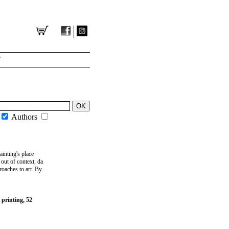
T
Authors
ainting's place
 out of context, da
roaches to art. By
 printing, 52