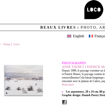
BEAUX LIVRES :
PHOTO, A
English
França
Home
Livre
LES ARPENTEURS
PHOTOGRAPHY
ANNE FAVRET
/
PATRICK M
Depuis 1989, le paysage constitue un 
et Patrick Manez, le paysage comme la 
renouvellement.Cela faisait longtemps qu
rencontre avec le plateau de Calern, pa
Read more
Les arpenteurs, 28 x 24 cm, 80 p
Graphic design: Danish Pastry Des