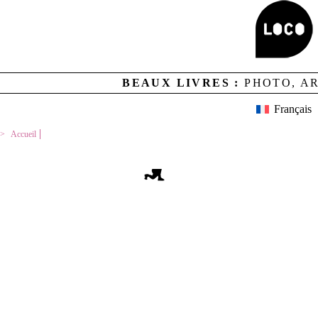
Aucun résultat
BEAUX LIVRES :
PHOTO, A
MENTIONS LEGALES
CREDITS
LOCO ET CONTACTS
Français
NEWSLETTER
GESTION DES COOKIES
Accueil