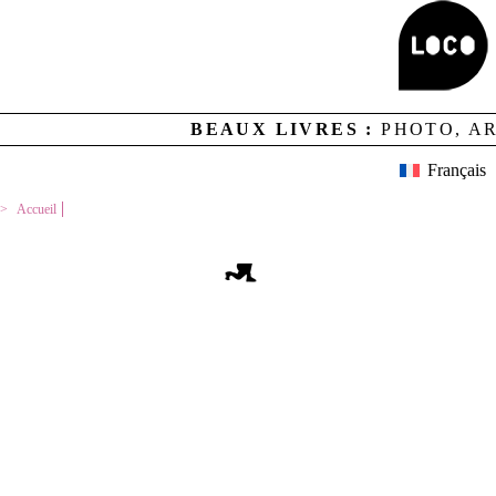
Aucun résultat
BEAUX LIVRES :
PHOTO, A
MENTIONS LEGALES
CREDITS
LOCO ET CONTACTS
Français
NEWSLETTER
GESTION DES COOKIES
Accueil