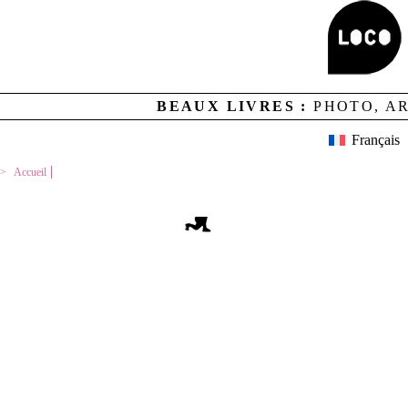
Aucun résultat
BEAUX LIVRES :
PHOTO, A
MENTIONS LEGALES
CREDITS
LOCO ET CONTACTS
Français
NEWSLETTER
GESTION DES COOKIES
Accueil