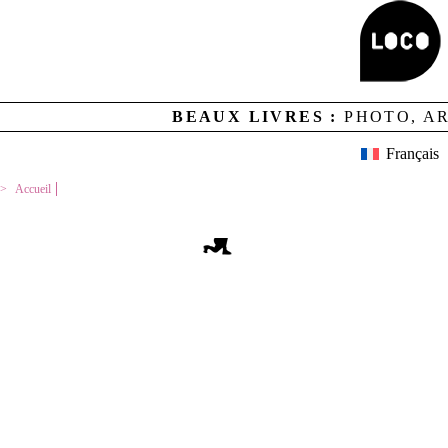
Aucun résultat
BEAUX LIVRES :
PHOTO, A
MENTIONS LEGALES
CREDITS
LOCO ET CONTACTS
Français
NEWSLETTER
GESTION DES COOKIES
Accueil