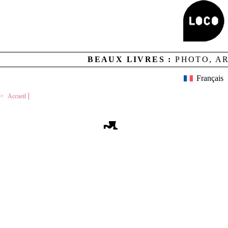
Aucun résultat
BEAUX LIVRES :
PHOTO, A
MENTIONS LEGALES
CREDITS
LOCO ET CONTACTS
Français
NEWSLETTER
GESTION DES COOKIES
Accueil