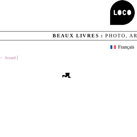
Aucun résultat
BEAUX LIVRES :
PHOTO, A
MENTIONS LEGALES
CREDITS
LOCO ET CONTACTS
Français
NEWSLETTER
GESTION DES COOKIES
Accueil