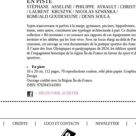
EN PISTE
STÉPHANE ASSELINE / PHILIPPE AYRAULT / CHRIS
/ LAURENT KRUSZYK / NICOLAS SZWANKA /
ROMUALD GOUDESEUNE / DENIS SOULA
Sujets transversaux et parfois à la marge, gymnases, piscines, hippodromes, 
tennis, entre autres, constituent une typologie architecturale à part. Ce dixiè
collection « Ré-inventaire » se consacre aux rapports de ces équipements exc
territoire et les athlètes qui les font vivre. Avec un focus élargi au-delà de Par
couronne, cet ouvrage se veut documentaire de la pratique sportive des franc
À l’aune des Jeux Olympiques et paralympiques de 2024, les édifices sporti
de l’engagement historique de la région Île-de-France en faveur du sport et d
sportives.
En piste
16 x 20 cm, 112 pages, 70 reproductions couleur, relié plein papier. Graphi
Design.
Ouvrage coédité avec la Région Île-de-France.
ISBN: 9782843141003
DÉCOUVRIR, ACHETER
CREDITS
LOCO ET CONTACTS
NEWSLETTER