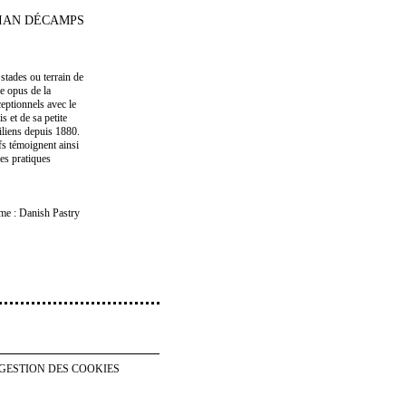
TIAN DÉCAMPS
stades ou terrain de
me opus de la
eptionnels avec le
is et de sa petite
iliens depuis 1880.
fs témoignent ainsi
es pratiques
sme : Danish Pastry
GESTION DES COOKIES