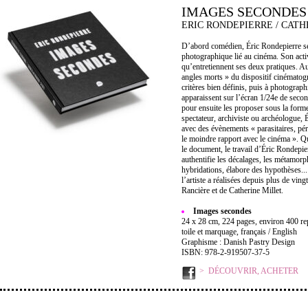
IMAGES SECONDES
ERIC RONDEPIERRE / CATH
D’abord comédien, Éric Rondepierre se 
photographique lié au cinéma. Son activ
qu’entretiennent ses deux pratiques. A
angles morts » du dispositif cinématogr
critères bien définis, puis à photograp
apparaissent sur l’écran 1/24e de secon
pour ensuite les proposer sous la form
spectateur, archiviste ou archéologue, 
avec des évènements « parasitaires, pé
le moindre rapport avec le cinéma ». Qu
le document, le travail d’Éric Rondepier
authentifie les décalages, les métamor
hybridations, élabore des hypothèses..
l’artiste a réalisées depuis plus de vin
Rancière et de Catherine Millet.
Images secondes
24 x 28 cm, 224 pages, environ 400 rep
toile et marquage, français / English
Graphisme : Danish Pastry Design
ISBN: 978-2-919507-37-5
DÉCOUVRIR, ACHETER