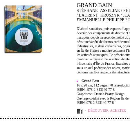
GRAND BAIN
STÉPHANE ASSELINE / PH
/ LAURENT KRUSZYK / JE
EMMANUELLE PHILIPPE / J
D’abord sanitaires, puis espaces d’appr
devenir des équipements de détente et d
marquées depuis la seconde moitié du x
nées une variété de formes architectural
industrielles, et dans certains cas, orig
en Île-de-France a montré comment l’inv
les activités aquatiques. Le présent ouv
quotidien à travers une sélection de ph
l’Inventaire d’Île-de-France. Extraites
sous un oeil poétique des objets, matéri
contours parfois rugueux des structure
Grand Bain
16 x 20 cm, 112 pages, 70 reproductions
ISBN : 978-2-843140-77-8
Graphisme : Danish Pastry Design
Ouvrage coédité avec la Région Île-de
ISBN: 978-2-843140-77-8
DÉCOUVRIR, ACHETER