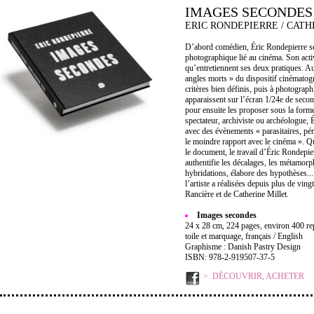
IMAGES SECONDES
ERIC RONDEPIERRE / CATH
D’abord comédien, Éric Rondepierre se 
photographique lié au cinéma. Son activ
qu’entretiennent ses deux pratiques. A
angles morts » du dispositif cinématogr
critères bien définis, puis à photograp
apparaissent sur l’écran 1/24e de secon
pour ensuite les proposer sous la form
spectateur, archiviste ou archéologue, 
avec des évènements « parasitaires, pé
le moindre rapport avec le cinéma ». Qu
le document, le travail d’Éric Rondepier
authentifie les décalages, les métamor
hybridations, élabore des hypothèses..
l’artiste a réalisées depuis plus de vin
Rancière et de Catherine Millet.
Images secondes
24 x 28 cm, 224 pages, environ 400 rep
toile et marquage, français / English
Graphisme : Danish Pastry Design
ISBN: 978-2-919507-37-5
DÉCOUVRIR, ACHETER