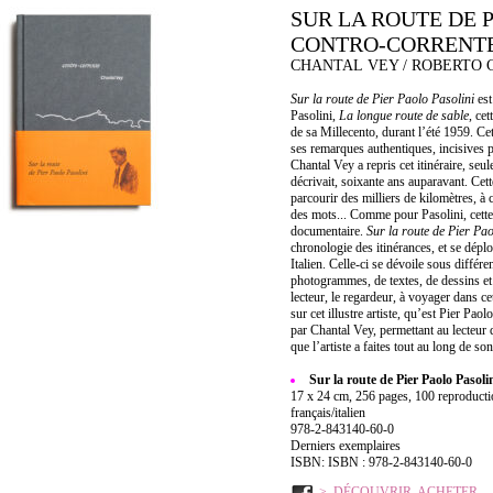
SUR LA ROUTE DE P
CONTRO-CORRENT
CHANTAL VEY / ROBERTO C
Sur la route de Pier Paolo Pasolini
est
Pasolini,
La longue route de sable
, cet
de sa Millecento, durant l’été 1959. Cet 
ses remarques authentiques, incisives pa
Chantal Vey a repris cet itinéraire, seu
décrivait, soixante ans auparavant. Cett
parcourir des milliers de kilomètres, à
des mots... Comme pour Pasolini, cette 
documentaire.
Sur la route de Pier Pao
chronologie des itinérances, et se dépl
Italien. Celle-ci se dévoile sous diffé
photogrammes, de textes, de dessins et d
lecteur, le regardeur, à voyager dans cett
sur cet illustre artiste, qu’est Pier Paol
par Chantal Vey, permettant au lecteur d
que l’artiste a faites tout au long de son 
Sur la route de Pier Paolo Pasol
17 x 24 cm, 256 pages, 100 reproduction
français/italien
978-2-843140-60-0
Derniers exemplaires
ISBN: ISBN : 978-2-843140-60-0
DÉCOUVRIR, ACHETER