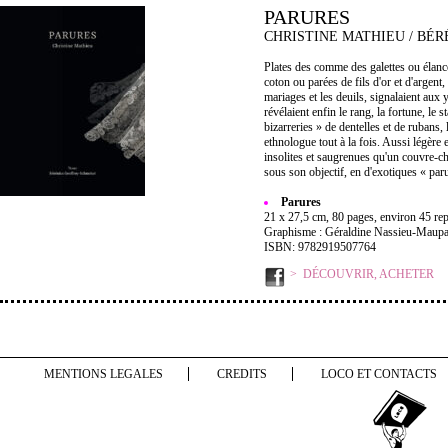
PARURES
CHRISTINE MATHIEU / BÉ
Plates des comme des galettes ou éla
coton ou parées de fils d'or et d'argen
mariages et les deuils, signalaient aux 
révélaient enfin le rang, la fortune, le s
bizarreries » de dentelles et de rubans, 
ethnologue tout à la fois. Aussi légèr
insolites et saugrenues qu'un couvre-
sous son objectif, en d'exotiques « paru
Parures
21 x 27,5 cm, 80 pages, environ 45 rep
Graphisme : Géraldine Nassieu-Maup
ISBN: 9782919507764
DÉCOUVRIR, ACHETER
MENTIONS LEGALES
CREDITS
LOCO ET CONTACTS