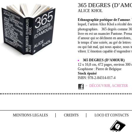
365 DEGRES (D’AM
ALICE KHOL
Ethnographie poétique de l’amour
.
lequel, l’artiste Alice Khol a récolté de
photographies. 365 degrés comme 365 va
livre en est un nuancier Pantone. Prenan
d’amour qui se déclinent en anecdotes,
le temps d’une soirée, au gré de lettr
ou qui fait mal, qui nous apaise, nous 
vibrer. L’émotion capable d’engendrer t
365 DEGRES (D’AMOUR)
12 x 16,8 cm, 472 pages, environ 300 
Graphisme : Pierre de Belgique
Stock épuisé
ISBN: 978-2-84314-017-4
DÉCOUVRIR, ACHETER
MENTIONS LEGALES
CREDITS
LOCO ET CONTACTS