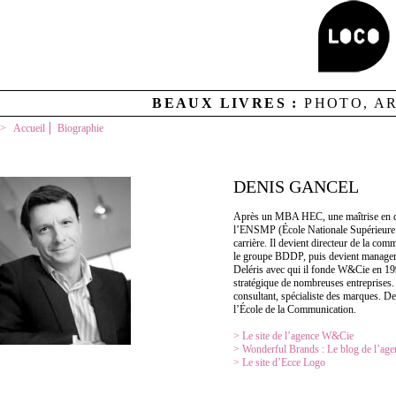
BEAUX LIVRES :
PHOTO, A
Accueil
Biographie
DENIS GANCEL
Après un MBA HEC, une maîtrise en droi
l’ENSMP (École Nationale Supérieure
carrière. Il devient directeur de la com
le groupe BDDP, puis devient manager
Deléris avec qui il fonde W&Cie en 1997
stratégique de nombreuses entreprises.
consultant, spécialiste des marques. D
l’École de la Communication.
> Le site de l’agence W&Cie
> Wonderful Brands : Le blog de l’a
> Le site d’Ecce Logo