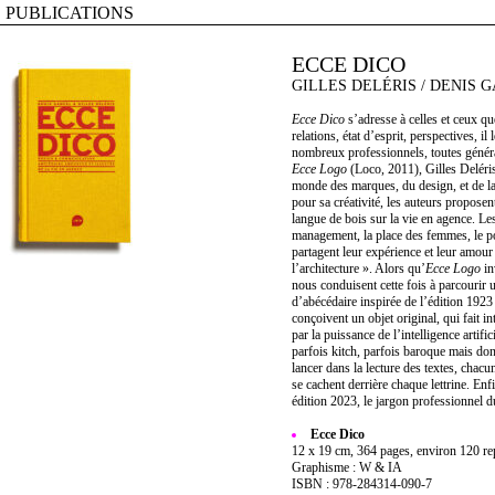
PUBLICATIONS
ECCE DICO
GILLES DELÉRIS / DENIS 
Ecce Dico
s’adresse à celles et ceux que
relations, état d’esprit, perspectives, il
nombreux professionnels, toutes généra
Ecce Logo
(Loco, 2011), Gilles Deléris
monde des marques, du design, et de l
pour sa créativité, les auteurs proposen
langue de bois sur la vie en agence. Le
management, la place des femmes, le po
partagent leur expérience et leur amou
l’architecture ». Alors qu’
Ecce Logo
in
nous conduisent cette fois à parcourir 
d’abécédaire inspirée de l’édition 1923
conçoivent un objet original, qui fait i
par la puissance de l’intelligence artific
parfois kitch, parfois baroque mais don
lancer dans la lecture des textes, chacu
se cachent derrière chaque lettrine. Enfi
édition 2023, le jargon professionnel du
Ecce Dico
12 x 19 cm, 364 pages, environ 120 rep
Graphisme : W & IA
ISBN : 978-284314-090-7