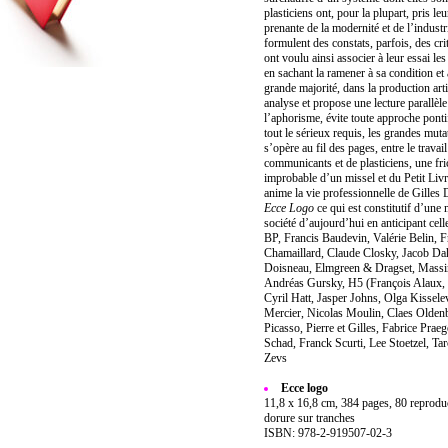
plasticiens ont, pour la plupart, pris le
prenante de la modernité et de l’indust
formulent des constats, parfois, des cr
ont voulu ainsi associer à leur essai le
en sachant la ramener à sa condition et à 
grande majorité, dans la production art
analyse et propose une lecture parallèl
l’aphorisme, évite toute approche pontif
tout le sérieux requis, les grandes muta
s’opère au fil des pages, entre le travai
communicants et de plasticiens, une fric
improbable d’un missel et du Petit Livr
anime la vie professionnelle de Gilles 
Ecce Logo
ce qui est constitutif d’une 
société d’aujourd’hui en anticipant cel
BP, Francis Baudevin, Valérie Belin, F
Chamaillard, Claude Closky, Jacob D
Doisneau, Elmgreen & Dragset, Mass
Andréas Gursky, H5 (François Alaux,
Cyril Hatt, Jasper Johns, Olga Kissele
Mercier, Nicolas Moulin, Claes Olden
Picasso, Pierre et Gilles, Fabrice Pra
Schad, Franck Scurti, Lee Stoetzel, 
Zevs
Ecce logo
11,8 x 16,8 cm, 384 pages, 80 reproduc
dorure sur tranches
ISBN: 978-2-919507-02-3