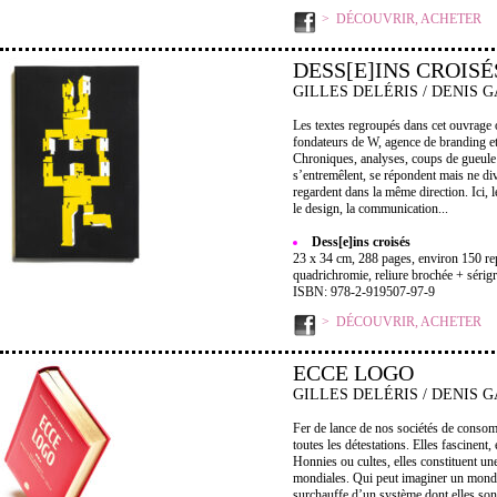
DÉCOUVRIR, ACHETER
DESS[E]INS CROISÉ
GILLES DELÉRIS / DENIS 
Les textes regroupés dans cet ouvrage on
fondateurs de W, agence de branding e
Chroniques, analyses, coups de gueule p
s’entremêlent, se répondent mais ne di
regardent dans la même direction. Ici, 
le design, la communication...
Dess[e]ins croisés
23 x 34 cm, 288 pages, environ 150 re
quadrichromie, reliure brochée + sérigr
ISBN: 978-2-919507-97-9
DÉCOUVRIR, ACHETER
ECCE LOGO
GILLES DELÉRIS / DENIS 
Fer de lance de nos sociétés de consom
toutes les détestations. Elles fascinent,
Honnies ou cultes, elles constituent u
mondiales. Qui peut imaginer un monde
surchauffe d’un système dont elles sont 