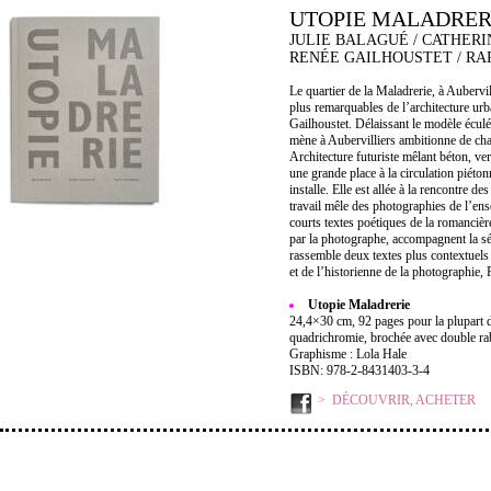
UTOPIE MALADRER
JULIE BALAGUÉ / CATHERI
RENÉE GAILHOUSTET / R
Le quartier de la Maladrerie, à Aubervil
plus remarquables de l’architecture ur
Gailhoustet. Délaissant le modèle éculé 
mène à Aubervilliers ambitionne de chan
Architecture futuriste mêlant béton, verr
une grande place à la circulation piéton
installe. Elle est allée à la rencontre d
travail mêle des photographies de l’ense
courts textes poétiques de la romancièr
par la photographe, accompagnent la sér
rassemble deux textes plus contextuels 
et de l’historienne de la photographie,
Utopie Maladrerie
24,4×30 cm, 92 pages pour la plupart d
quadrichromie, brochée avec double ra
Graphisme : Lola Hale
ISBN: 978-2-8431403-3-4
DÉCOUVRIR, ACHETER