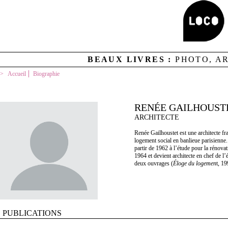
BEAUX LIVRES :
PHOTO, A
Accueil
Biographie
RENÉE GAILHOUST
ARCHITECTE
Renée Gailhoustet est une architecte fra
logement social en banlieue parisienne.
partir de 1962 à l’étude pour la rénova
1964 et devient architecte en chef de l’
deux ouvrages (
Éloge du logemen
t, 1
PUBLICATIONS