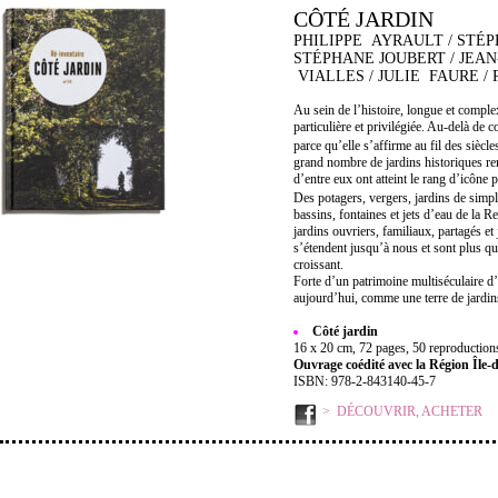
CÔTÉ JARDIN
PHILIPPE AYRAULT / STÉP
STÉPHANE JOUBERT / JEA
VIALLES / JULIE FAURE /
Au sein de l’histoire, longue et complexe
particulière et privilégiée. Au-delà de c
parce qu’elle s’affirme au fil des sièc
grand nombre de jardins historiques rem
d’entre eux ont atteint le rang d’icône 
Des potagers, vergers, jardins de si
bassins, fontaines et jets d’eau de la R
jardins ouvriers, familiaux, partagés et 
s’étendent jusqu’à nous et sont plus qu
croissant.
Forte d’un patrimoine multiséculaire d’e
aujourd’hui, comme une terre de jardin
Côté jardin
16 x 20 cm, 72 pages, 50 reproductions 
Ouvrage coédité avec la Région Île-
ISBN: 978-2-843140-45-7
DÉCOUVRIR, ACHETER