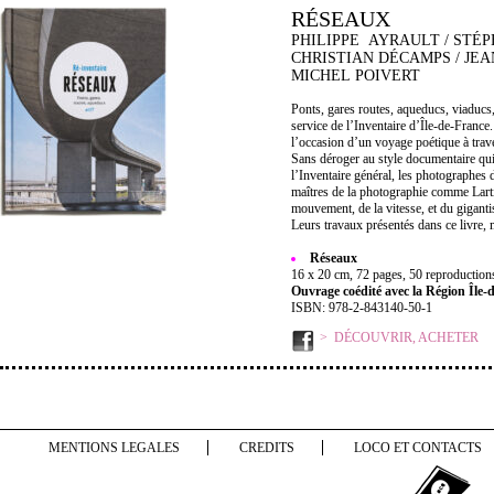
RÉSEAUX
PHILIPPE AYRAULT / STÉ
CHRISTIAN DÉCAMPS / JE
MICHEL POIVERT
Ponts, gares routes, aqueducs, viaducs,
service de l’Inventaire d’Île-de-France
l’occasion d’un voyage poétique à trav
Sans déroger au style documentaire qui
l’Inventaire général, les photographes 
maîtres de la photographie comme Lart
mouvement, de la vitesse, et du giganti
Leurs travaux présentés dans ce livre, m
Réseaux
16 x 20 cm, 72 pages, 50 reproductions 
Ouvrage coédité avec la Région Île-
ISBN: 978-2-843140-50-1
DÉCOUVRIR, ACHETER
MENTIONS LEGALES
CREDITS
LOCO ET CONTACTS