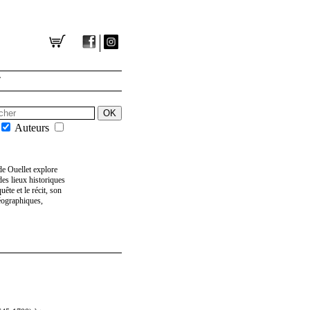
T
Auteurs
de Ouellet explore
des lieux historiques
ête et le récit, son
éographiques,