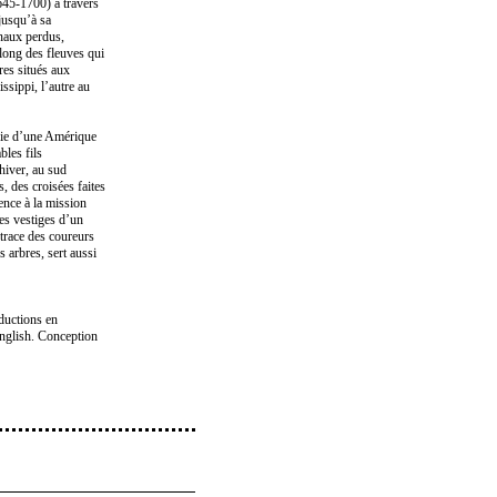
1645-1700) à travers
 jusqu’à sa
rnaux perdus,
 long des fleuves qui
res situés aux
ssippi, l’autre au
opie d’une Amérique
bles fils
hiver, au sud
, des croisées faites
ence à la mission
les vestiges d’un
trace des coureurs
 arbres, sert aussi
ductions en
 English. Conception