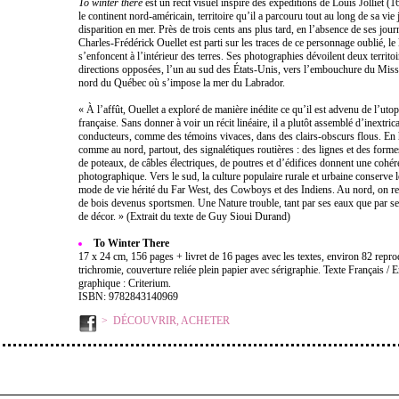
To winter there
est un récit visuel inspiré des expéditions de Louis Jolliet (
le continent nord-américain, territoire qu’il a parcouru tout au long de sa vie
disparition en mer. Près de trois cents ans plus tard, en l’absence de ses jou
Charles-Frédérick Ouellet est parti sur les traces de ce personnage oublié, le
s’enfoncent à l’intérieur des terres. Ses photographies dévoilent deux territoi
directions opposées, l’un au sud des États-Unis, vers l’embouchure du Missi
nord du Québec où s’impose la mer du Labrador.
« À l’affût, Ouellet a exploré de manière inédite ce qu’il est advenu de l’ut
française. Sans donner à voir un récit linéaire, il a plutôt assemblé d’inextrica
conducteurs, comme des témoins vivaces, dans des clairs-obscurs flous. En 
comme au nord, partout, des signalétiques routières : des lignes et des formes
de poteaux, de câbles électriques, de poutres et d’édifices donnent une cohér
photographique. Vers le sud, la culture populaire rurale et urbaine conserve 
mode de vie hérité du Far West, des Cowboys et des Indiens. Au nord, on re
de bois devenus sportsmen. Une Nature trouble, tant par ses eaux que par ses
de décor. » (Extrait du texte de Guy Sioui Durand)
To Winter There
17 x 24 cm, 156 pages + livret de 16 pages avec les textes, environ 82 repro
trichromie, couverture reliée plein papier avec sérigraphie. Texte Français /
graphique : Criterium.
ISBN: 9782843140969
DÉCOUVRIR, ACHETER