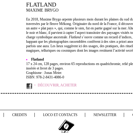
FLATLAND
MAXIME BRYGO
En 2018, Maxime Brygo arpente plusieurs mois durant les plaines du sud d
traversées par le fleuve Mékong. Originaire du nord de la France, il découvr
un autre « plat pays », qui, comme le sien, fut en partie gagné sur la mer. Alt
le noir et blanc, il parvient à capter l’aspect transitoire des paysages visités
charge symbolique ancestrale.
Flatland
s’ouvre comme un recueil d’indices, 
happant que les photographies rassemblées confèrent à des sites a priori ano
parfois une aura. Les lieux suggèrent ici des usages, des pratiques, des rituel
magiques, telluriques ou cosmiques dont les images restituent l’activité secrè
Flatland
17 x 24 cm, 128 pages, environ 65 reproductions en quadrichromie, relié ple
insérée et livret de 3 pages.
Graphisme : Jonas Meier.
ISBN: 978-2-8431-4086-0
DÉCOUVRIR, ACHETER
CREDITS
LOCO ET CONTACTS
NEWSLETTER