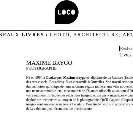
BEAUX LIVRES :
PHOTO, ARCHITECTURE, AR
Livres
MAXIME BRYGO
PHOTOGRAPHE
Né en 1984 à Dunkerque,
Maxime Brygo
est diplômé de La Cambre (École 
des arts visuels, Bruxelles). Il vit et travaille à Bruxelles. Son travail artistiq
des territoires qu’il arpente : une ancienne région minière, une ville nouvelle,
une usine automobile, etc., et se nourrit de l’histoire officielle autant que d’h
voire oubliées. Il récolte des récits, des images, scrute des « interstices » da
déploie ses recherches au moyen de la photographie. Qu’il s’agisse d’exposit
images sont souvent associées à l’écriture. Ponctuellement, son approche s
de la vidéo ou plus récemment de l’architecture.