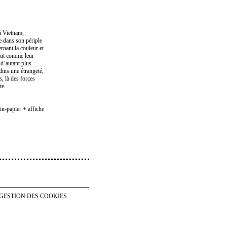
u Vietnam,
e dans son périple
ernant la couleur et
 tout comme leur
d’autant plus
dins une étrangeté,
s, là des forces
te.
in-papier + affiche
GESTION DES COOKIES