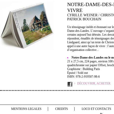
NOTRE-DAME-DES-
VIVRE
CYRILLE WEINER / CHRIST
PATRICK BOUCHAIN
Un témoignage inédit et étonnant sur 
Dame-des-Landes. L’ouvrage s’organise
certains aujourd’hui détruits. Les dess
répondent, émaillés de témoignages des
Lindgaard, ainsi qu’un texte de Christo
appel à une autre façon de vivre : l’aut
d’organisation collective...
Notre-Dame-des-Landes ou le mét
21 x 27,5 cm, 224 pages, environ 100 r
quadrichromie sur papier Offset, broch
Graphisme : Building Paris
Épuisé / Sold out
ISBN: 978-2-919507-98-6
DÉCOUVRIR, ACHETER
MENTIONS LEGALES
CREDITS
LOCO ET CONTACTS