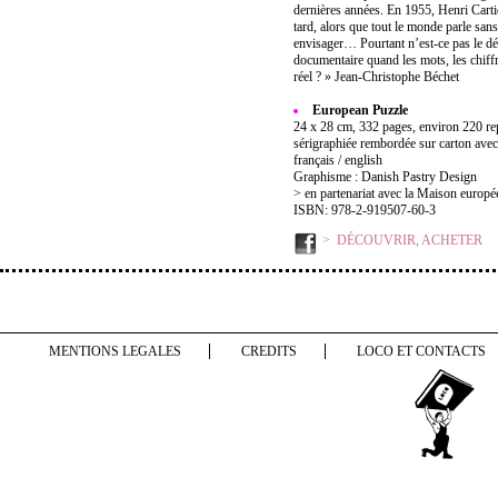
dernières années. En 1955, Henri Carti
tard, alors que tout le monde parle san
envisager… Pourtant n’est-ce pas le déf
documentaire quand les mots, les chiffre
réel ? » Jean-Christophe Béchet
European Puzzle
24 x 28 cm, 332 pages, environ 220 rep
sérigraphiée rembordée sur carton avec
français / english
Graphisme : Danish Pastry Design
> en partenariat avec la Maison europé
ISBN: 978-2-919507-60-3
DÉCOUVRIR, ACHETER
MENTIONS LEGALES
CREDITS
LOCO ET CONTACTS