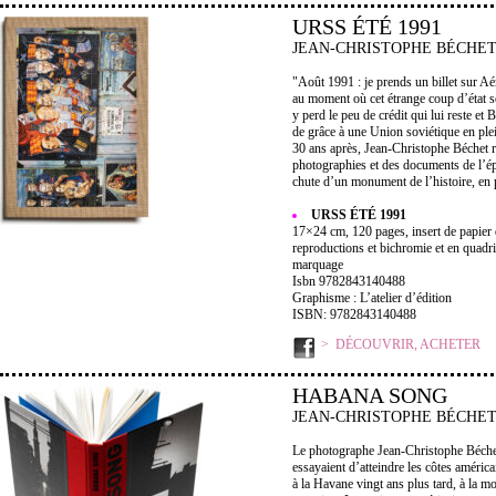
URSS ÉTÉ 1991
JEAN-CHRISTOPHE BÉCHE
"Août 1991 : je prends un billet sur Aé
au moment où cet étrange coup d’état 
y perd le peu de crédit qui lui reste et
de grâce à une Union soviétique en ple
30 ans après, Jean-Christophe Béchet re
photographies et des documents de l’ép
chute d’un monument de l’histoire, en 
URSS ÉTÉ 1991
17×24 cm, 120 pages, insert de papier d
reproductions et bichromie et en quadric
marquage
Isbn 9782843140488
Graphisme : L’atelier d’édition
ISBN: 9782843140488
DÉCOUVRIR, ACHETER
HABANA SONG
JEAN-CHRISTOPHE BÉCHE
Le photographe Jean-Christophe Béchet
essayaient d’atteindre les côtes américa
à la Havane vingt ans plus tard, à la mo