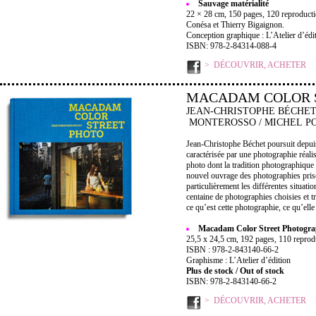
Sauvage matérialité
22 × 28 cm, 150 pages, 120 reproduction
Conésa et Thierry Bigaignon.
Conception graphique : L’Atelier d’édi
ISBN: 978-2-84314-088-4
DÉCOUVRIR, ACHETER
MACADAM COLOR 
JEAN-CHRISTOPHE BÉCHET 
MONTEROSSO / MICHEL P
Jean-Christophe Béchet poursuit depu
caractérisée par une photographie réali
photo dont la tradition photographique 
nouvel ouvrage des photographies prises
particulièrement les différentes situati
centaine de photographies choisies et tr
ce qu’est cette photographie, ce qu’elle
Macadam Color Street Photogr
25,5 x 24,5 cm, 192 pages, 110 reprodu
ISBN : 978-2-843140-66-2
Graphisme : L’Atelier d’édition
Plus de stock / Out of stock
ISBN: 978-2-843140-66-2
DÉCOUVRIR, ACHETER