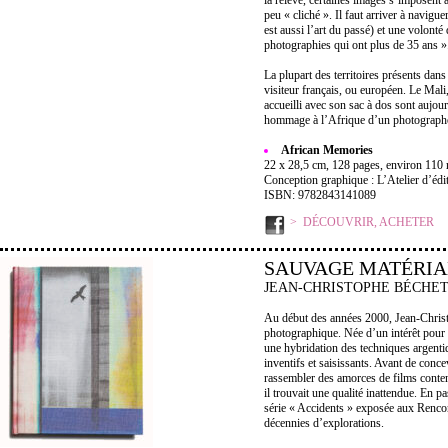
la relève, certaines images s’imposent a
peu « cliché ». Il faut arriver à navigu
est aussi l’art du passé) et une volon
photographies qui ont plus de 35 ans »
La plupart des territoires présents dan
visiteur français, ou européen. Le Mali,
accueilli avec son sac à dos sont aujou
hommage à l’Afrique d’un photograph
African Memories
22 x 28,5 cm, 128 pages, environ 110 re
Conception graphique : L’Atelier d’édi
ISBN: 9782843141089
DÉCOUVRIR, ACHETER
SAUVAGE MATÉRIA
JEAN-CHRISTOPHE BÉCHE
Au début des années 2000, Jean-Christo
photographique. Née d’un intérêt pour l
une hybridation des techniques argentiqu
inventifs et saisissants. Avant de conc
rassembler des amorces de films conten
il trouvait une qualité inattendue. En p
série « Accidents » exposée aux Rencon
décennies d’explorations.