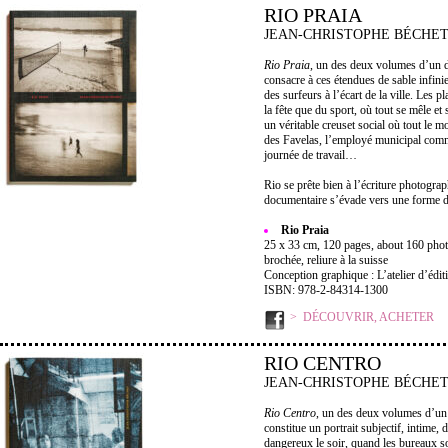
RIO PRAIA
JEAN-CHRISTOPHE BÉCHE
Rio Praia
, un des deux volumes d’un d
consacre à ces étendues de sable infini
des surfeurs à l’écart de la ville. Les p
la fête que du sport, où tout se mêle et
un véritable creuset social où tout le
des Favelas, l’employé municipal comme
journée de travail…
Rio se prête bien à l’écriture photogra
documentaire s’évade vers une forme d
Rio Praia
25 x 33 cm, 120 pages, about 160 phot
brochée, reliure à la suisse
Conception graphique : L’atelier d’édit
ISBN: 978-2-84314-1300
DÉCOUVRIR, ACHETER
RIO CENTRO
JEAN-CHRISTOPHE BÉCHE
Rio Centro
, un des deux volumes d’un 
constitue un portrait subjectif, intime, 
dangereux le soir, quand les bureaux s