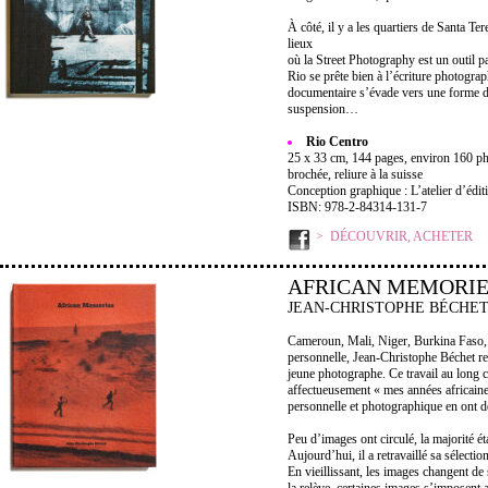
À côté, il y a les quartiers de Santa 
lieux
où la Street Photography est un outil p
Rio se prête bien à l’écriture photogra
documentaire s’évade vers une forme de
suspension…
Rio Centro
25 x 33 cm, 144 pages, environ 160 ph
brochée, reliure à la suisse
Conception graphique : L’atelier d’édit
ISBN: 978-2-84314-131-7
DÉCOUVRIR, ACHETER
AFRICAN MEMORIE
JEAN-CHRISTOPHE BÉCHE
Cameroun, Mali, Niger, Burkina Faso,
personnelle, Jean-Christophe Béchet rev
jeune photographe. Ce travail au long c
affectueusement « mes années africaines
personnelle et photographique en ont d
Peu d’images ont circulé, la majorité ét
Aujourd’hui, il a retravaillé sa sélecti
En vieillissant, les images changent de