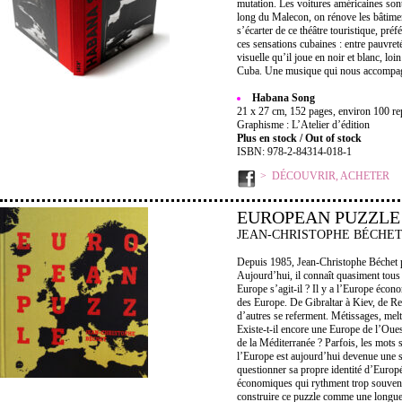
mutation. Les voitures américaines sont
long du Malecon, on rénove les bâtiments
s’écarter de ce théâtre touristique, pré
ces sensations cubaines : entre pauvreté
visuelle qu’il joue en noir et blanc, loi
Cuba. Une musique qui nous accompagn
Habana Song
21 x 27 cm, 152 pages, environ 100 rep
Graphisme : L’Atelier d’édition
Plus en stock / Out of stock
ISBN: 978-2-84314-018-1
DÉCOUVRIR, ACHETER
EUROPEAN PUZZLE
JEAN-CHRISTOPHE BÉCHE
Depuis 1985, Jean-Christophe Béchet ph
Aujourd’hui, il connaît quasiment tous 
Europe s’agit-il ? Il y a l’Europe écon
des Europe. De Gibraltar à Kiev, de Rey
d’autres se referment. Métissages, mel
Existe-t-il encore une Europe de l’Oue
de la Méditerranée ? Parfois, les mots s
l’Europe est aujourd’hui devenue une s
questionner sa propre identité d’Europ
économiques qui rythment trop souvent 
construire ce puzzle comme une longue 