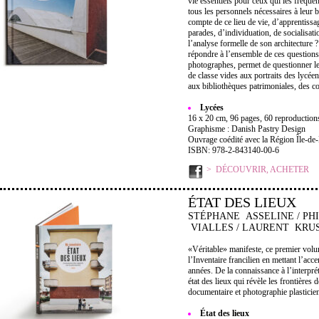
vie essentiels pour ceux qui les fréquen
tous les personnels nécessaires à leur 
compte de ce lieu de vie, d’apprentissa
parades, d’individuation, de socialisati
l’analyse formelle de son architecture 
répondre à l’ensemble de ces questions, 
photographes, permet de questionner le
de classe vides aux portraits des lycéen
aux bibliothèques patrimoniales, des co
Lycées
16 x 20 cm, 96 pages, 60 reproductions 
Graphisme : Danish Pastry Design
Ouvrage coédité avec la Région Île-de
ISBN: 978-2-843140-00-6
DÉCOUVRIR, ACHETER
ÉTAT DES LIEUX
STÉPHANE ASSELINE / PH
VIALLES / LAURENT KRUS
«Véritable» manifeste, ce premier volu
l’Inventaire francilien en mettant l’acc
années. De la connaissance à l’interpré
état des lieux qui révèle les frontières
documentaire et photographie plasticie
État des lieux