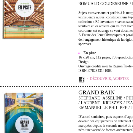
ROMUALD GOUDESEUNE / 
Sujets transversaux et parfois à la mar
tennis, entre autres, constituent une ty
collection « Ré-inventaire » se consac
territoire et les athlètes qui les font vi
couronne, cet ouvrage se veut documenta
À l’aune des Jeux Olympiques et paraly
de l’engagement historique de la région
sportives.
En piste
16 x 20 cm, 112 pages, 70 reproduction
Design.
Ouvrage coédité avec la Région Île-de
ISBN: 9782843141003
DÉCOUVRIR, ACHETER
GRAND BAIN
STÉPHANE ASSELINE / PH
/ LAURENT KRUSZYK / JE
EMMANUELLE PHILIPPE / J
D’abord sanitaires, puis espaces d’appr
devenir des équipements de détente et d
marquées depuis la seconde moitié du x
nées une variété de formes architectural