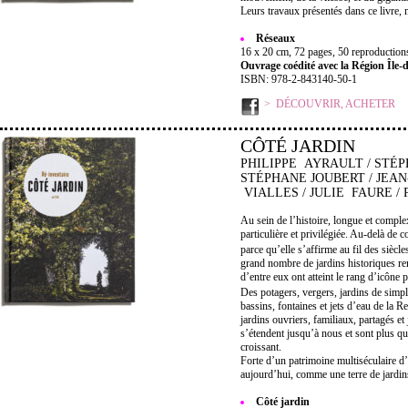
Leurs travaux présentés dans ce livre, m
Réseaux
16 x 20 cm, 72 pages, 50 reproductions 
Ouvrage coédité avec la Région Île-
ISBN: 978-2-843140-50-1
DÉCOUVRIR, ACHETER
CÔTÉ JARDIN
PHILIPPE AYRAULT / STÉP
STÉPHANE JOUBERT / JEA
VIALLES / JULIE FAURE /
Au sein de l’histoire, longue et complexe
particulière et privilégiée. Au-delà de c
parce qu’elle s’affirme au fil des sièc
grand nombre de jardins historiques rem
d’entre eux ont atteint le rang d’icône 
Des potagers, vergers, jardins de si
bassins, fontaines et jets d’eau de la R
jardins ouvriers, familiaux, partagés et 
s’étendent jusqu’à nous et sont plus qu
croissant.
Forte d’un patrimoine multiséculaire d’e
aujourd’hui, comme une terre de jardin
Côté jardin