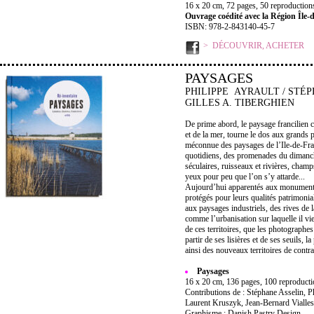
16 x 20 cm, 72 pages, 50 reproductions 
Ouvrage coédité avec la Région Île-
ISBN: 978-2-843140-45-7
DÉCOUVRIR, ACHETER
PAYSAGES
PHILIPPE AYRAULT / STÉ
GILLES A. TIBERGHIEN
De prime abord, le paysage francilien c
et de la mer, tourne le dos aux grands 
méconnue des paysages de l’Ile-de-Fran
quotidiens, des promenades du dimanche
séculaires, ruisseaux et rivières, cham
yeux pour peu que l’on s’y attarde...
Aujourd’hui apparentés aux monuments 
protégés pour leurs qualités patrimonia
aux paysages industriels, des rives de 
comme l’urbanisation sur laquelle il vi
de ces territoires, que les photographes
partir de ses lisières et de ses seuils,
ainsi des nouveaux territoires de contra
Paysages
16 x 20 cm, 136 pages, 100 reproducti
Contributions de : Stéphane Asselin, Ph
Laurent Kruszyk, Jean-Bernard Vialles
Graphisme : Danish Pastry Design