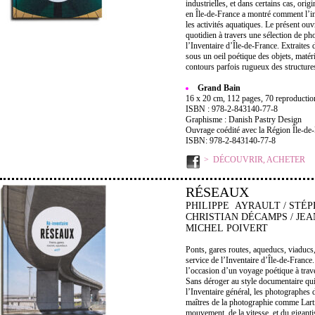
industrielles, et dans certains cas, orig
en Île-de-France a montré comment l’inv
les activités aquatiques. Le présent ouv
quotidien à travers une sélection de ph
l’Inventaire d’Île-de-France. Extraites
sous un oeil poétique des objets, matéri
contours parfois rugueux des structure
Grand Bain
16 x 20 cm, 112 pages, 70 reproductions
ISBN : 978-2-843140-77-8
Graphisme : Danish Pastry Design
Ouvrage coédité avec la Région Île-de
ISBN: 978-2-843140-77-8
DÉCOUVRIR, ACHETER
RÉSEAUX
PHILIPPE AYRAULT / STÉ
CHRISTIAN DÉCAMPS / JE
MICHEL POIVERT
Ponts, gares routes, aqueducs, viaducs,
service de l’Inventaire d’Île-de-France
l’occasion d’un voyage poétique à trav
Sans déroger au style documentaire qui
l’Inventaire général, les photographes 
maîtres de la photographie comme Lart
mouvement, de la vitesse, et du giganti