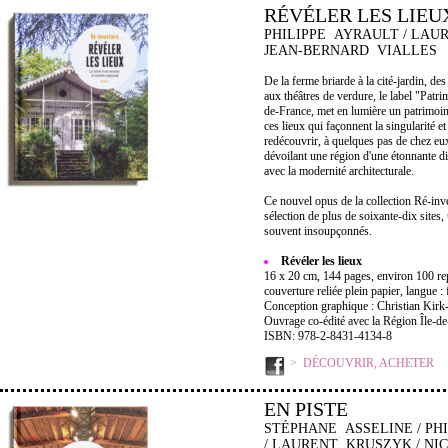
RÉVÉLER LES LIEU
PHILIPPE AYRAULT / LAU
JEAN-BERNARD VIALLES
De la ferme briarde à la cité-jardin, des
aux théâtres de verdure, le label "Patri
de-France, met en lumière un patrimoine
ces lieux qui façonnent la singularité et l
redécouvrir, à quelques pas de chez eux
dévoilant une région d'une étonnante dive
avec la modernité architecturale.
Ce nouvel opus de la collection Ré-in
sélection de plus de soixante-dix sites,
souvent insoupçonnés.
Révéler les lieux
16 x 20 cm, 144 pages, environ 100 re
couverture reliée plein papier, langue : 
Conception graphique : Christian Kirk
Ouvrage co-édité avec la Région Île-de
ISBN: 978-2-8431-4134-8
DÉCOUVRIR, ACHETER
EN PISTE
STÉPHANE ASSELINE / PH
/ LAURENT KRUSZYK / NI