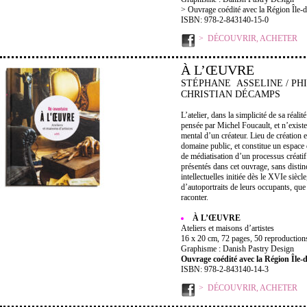
> Ouvrage coédité avec la Région Île-
ISBN: 978-2-843140-15-0
DÉCOUVRIR, ACHETER
À L’ŒUVRE
STÉPHANE ASSELINE / PH
CHRISTIAN DÉCAMPS
L’atelier, dans la simplicité de sa réalit
pensée par Michel Foucault, et n’existe
mental d’un créateur. Lieu de création et
domaine public, et constitue un espace d
de médiatisation d’un processus créatif.
présentés dans cet ouvrage, sans distin
intellectuelles initiée dès le XVIe siè
d’autoportraits de leurs occupants, que c
raconter.
À L’ŒUVRE
Ateliers et maisons d’artistes
16 x 20 cm, 72 pages, 50 reproductions
Graphisme : Danish Pastry Design
Ouvrage coédité avec la Région Île-
ISBN: 978-2-843140-14-3
DÉCOUVRIR, ACHETER