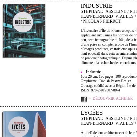
INDUSTRIE
STÉPHANE ASSELINE / PH
JEAN-BERNARD VIALLES /
/ NICOLAS PIERROT
L’inventaire d’Île-de-France a depuis 4
appliquant aux usines les normes de pr
peu, cette iconographie du bâti, de la fr
d’une prise en compte résolue de l’huma
d’images produites, ce troisième opus 
neuf et décalé dans cette aventure indus
de pratique photographique. Depuis plu
alimentent la recherche des chercheurs e
Industrie
16 x 20 cm, 136 pages, 100 reproductio
Graphisme : Danish Pastry Design
Ouvrage coédité avec la Région Île-de
ISBN: 978-2-919507-89-4
DÉCOUVRIR, ACHETER
LYCÉES
STÉPHANE ASSELINE / PH
JEAN-BERNARD VIALLES /
Au-delà de leur architecture et de leur f